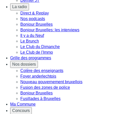
Dernier JT
La radio
Direct & Replay
Nos podcasts
Bonjour Bruxelles
Bonjour Bruxelles: les interviews
Il y a du Neuf
Le Brunch
Le Club du Dimanche
Le Club de l'Immo
Grille des programmes
Nos dossiers
Colère des enseignants
Foyer anderlechtois
Nouveau gouvernement bruxellois
Fusion des zones de police
Bonjour Bruxelles
Fusillades à Bruxelles
Ma Commune
Concours