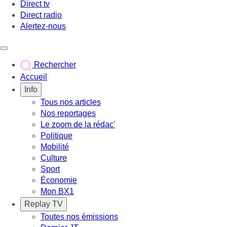
Direct tv
Direct radio
Alertez-nous
Déclencher le menu
Rechercher
Accueil
Info
Tous nos articles
Nos reportages
Le zoom de la rédac'
Politique
Mobilité
Culture
Sport
Économie
Mon BX1
Replay TV
Toutes nos émissions