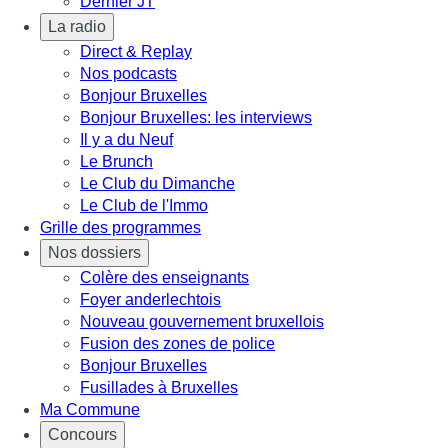
Dernier JT
La radio
Direct & Replay
Nos podcasts
Bonjour Bruxelles
Bonjour Bruxelles: les interviews
Il y a du Neuf
Le Brunch
Le Club du Dimanche
Le Club de l'Immo
Grille des programmes
Nos dossiers
Colère des enseignants
Foyer anderlechtois
Nouveau gouvernement bruxellois
Fusion des zones de police
Bonjour Bruxelles
Fusillades à Bruxelles
Ma Commune
Concours