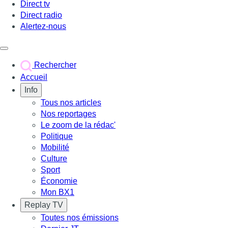
Direct tv
Direct radio
Alertez-nous
Déclencher le menu
Rechercher
Accueil
Info
Tous nos articles
Nos reportages
Le zoom de la rédac'
Politique
Mobilité
Culture
Sport
Économie
Mon BX1
Replay TV
Toutes nos émissions