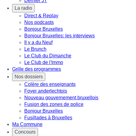
Dernier JT
La radio
Direct & Replay
Nos podcasts
Bonjour Bruxelles
Bonjour Bruxelles: les interviews
Il y a du Neuf
Le Brunch
Le Club du Dimanche
Le Club de l'Immo
Grille des programmes
Nos dossiers
Colère des enseignants
Foyer anderlechtois
Nouveau gouvernement bruxellois
Fusion des zones de police
Bonjour Bruxelles
Fusillades à Bruxelles
Ma Commune
Concours