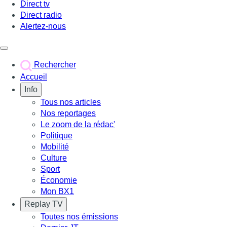
Direct tv
Direct radio
Alertez-nous
Déclencher le menu
Rechercher
Accueil
Info
Tous nos articles
Nos reportages
Le zoom de la rédac'
Politique
Mobilité
Culture
Sport
Économie
Mon BX1
Replay TV
Toutes nos émissions