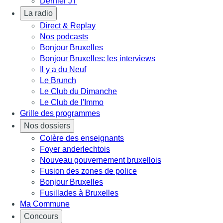
Dernier JT
La radio
Direct & Replay
Nos podcasts
Bonjour Bruxelles
Bonjour Bruxelles: les interviews
Il y a du Neuf
Le Brunch
Le Club du Dimanche
Le Club de l'Immo
Grille des programmes
Nos dossiers
Colère des enseignants
Foyer anderlechtois
Nouveau gouvernement bruxellois
Fusion des zones de police
Bonjour Bruxelles
Fusillades à Bruxelles
Ma Commune
Concours