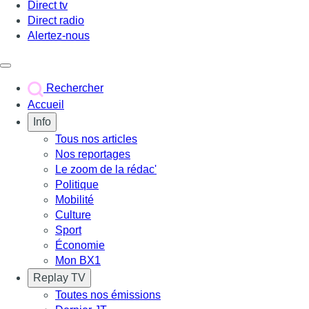
Direct tv
Direct radio
Alertez-nous
Déclencher le menu
Rechercher
Accueil
Info
Tous nos articles
Nos reportages
Le zoom de la rédac'
Politique
Mobilité
Culture
Sport
Économie
Mon BX1
Replay TV
Toutes nos émissions