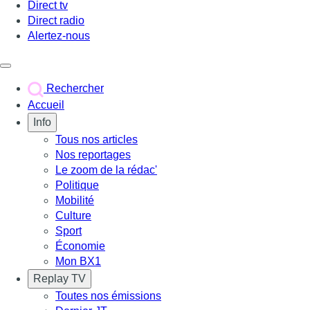
Direct tv
Direct radio
Alertez-nous
Déclencher le menu
Rechercher
Accueil
Info
Tous nos articles
Nos reportages
Le zoom de la rédac'
Politique
Mobilité
Culture
Sport
Économie
Mon BX1
Replay TV
Toutes nos émissions