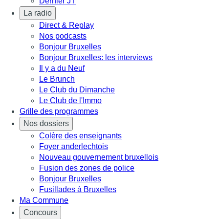
Dernier JT
La radio
Direct & Replay
Nos podcasts
Bonjour Bruxelles
Bonjour Bruxelles: les interviews
Il y a du Neuf
Le Brunch
Le Club du Dimanche
Le Club de l'Immo
Grille des programmes
Nos dossiers
Colère des enseignants
Foyer anderlechtois
Nouveau gouvernement bruxellois
Fusion des zones de police
Bonjour Bruxelles
Fusillades à Bruxelles
Ma Commune
Concours