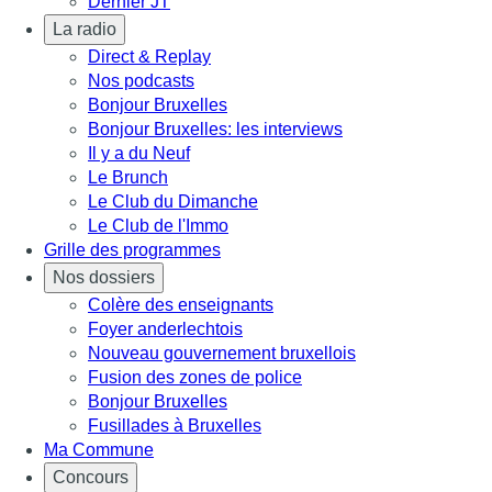
Dernier JT
La radio
Direct & Replay
Nos podcasts
Bonjour Bruxelles
Bonjour Bruxelles: les interviews
Il y a du Neuf
Le Brunch
Le Club du Dimanche
Le Club de l'Immo
Grille des programmes
Nos dossiers
Colère des enseignants
Foyer anderlechtois
Nouveau gouvernement bruxellois
Fusion des zones de police
Bonjour Bruxelles
Fusillades à Bruxelles
Ma Commune
Concours