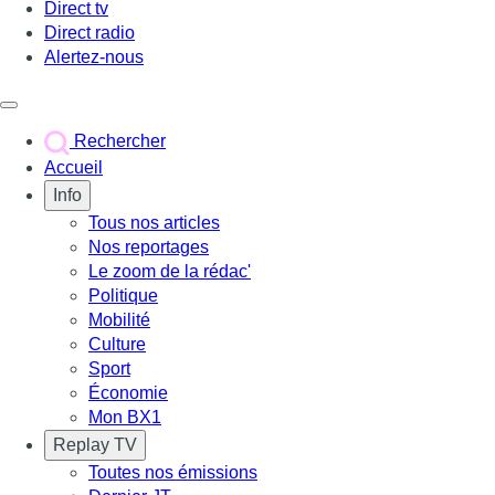
Direct tv
Direct radio
Alertez-nous
Déclencher le menu
Rechercher
Accueil
Info
Tous nos articles
Nos reportages
Le zoom de la rédac'
Politique
Mobilité
Culture
Sport
Économie
Mon BX1
Replay TV
Toutes nos émissions