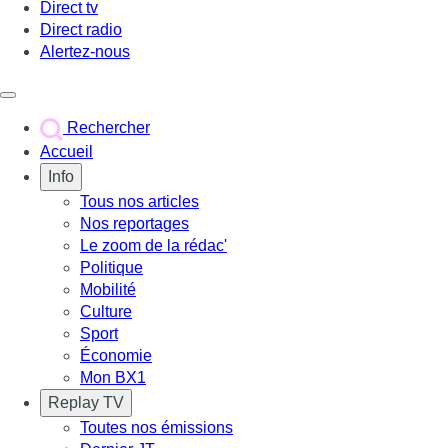
Direct tv
Direct radio
Alertez-nous
Déclencher le menu
Rechercher
Accueil
Info
Tous nos articles
Nos reportages
Le zoom de la rédac'
Politique
Mobilité
Culture
Sport
Économie
Mon BX1
Replay TV
Toutes nos émissions