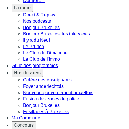
Dernier JT
La radio
Direct & Replay
Nos podcasts
Bonjour Bruxelles
Bonjour Bruxelles: les interviews
Il y a du Neuf
Le Brunch
Le Club du Dimanche
Le Club de l'Immo
Grille des programmes
Nos dossiers
Colère des enseignants
Foyer anderlechtois
Nouveau gouvernement bruxellois
Fusion des zones de police
Bonjour Bruxelles
Fusillades à Bruxelles
Ma Commune
Concours