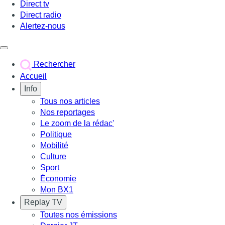
Direct tv
Direct radio
Alertez-nous
Déclencher le menu
Rechercher
Accueil
Info
Tous nos articles
Nos reportages
Le zoom de la rédac'
Politique
Mobilité
Culture
Sport
Économie
Mon BX1
Replay TV
Toutes nos émissions