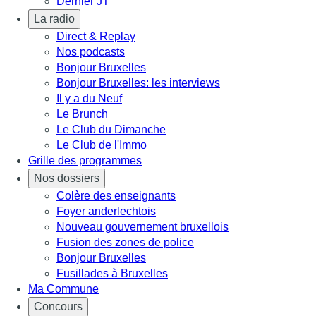
Dernier JT
La radio
Direct & Replay
Nos podcasts
Bonjour Bruxelles
Bonjour Bruxelles: les interviews
Il y a du Neuf
Le Brunch
Le Club du Dimanche
Le Club de l'Immo
Grille des programmes
Nos dossiers
Colère des enseignants
Foyer anderlechtois
Nouveau gouvernement bruxellois
Fusion des zones de police
Bonjour Bruxelles
Fusillades à Bruxelles
Ma Commune
Concours