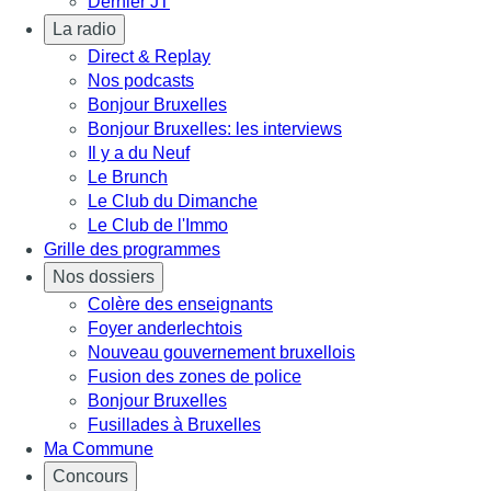
Dernier JT
La radio
Direct & Replay
Nos podcasts
Bonjour Bruxelles
Bonjour Bruxelles: les interviews
Il y a du Neuf
Le Brunch
Le Club du Dimanche
Le Club de l'Immo
Grille des programmes
Nos dossiers
Colère des enseignants
Foyer anderlechtois
Nouveau gouvernement bruxellois
Fusion des zones de police
Bonjour Bruxelles
Fusillades à Bruxelles
Ma Commune
Concours