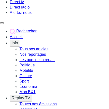
Direct tv
Direct radio
Alertez-nous
Déclencher le menu
Rechercher
Accueil
Info
Tous nos articles
Nos reportages
Le zoom de la rédac'
Politique
Mobilité
Culture
Sport
Économie
Mon BX1
Replay TV
Toutes nos émissions