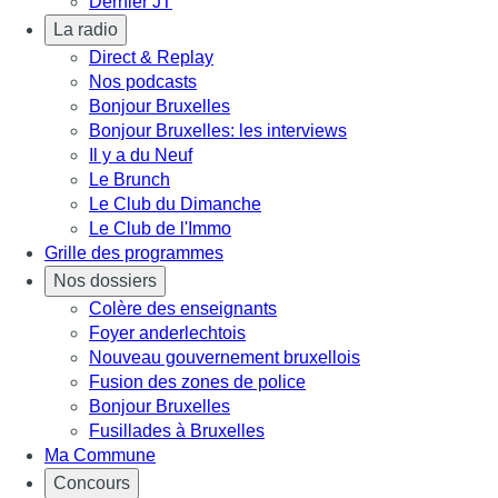
Dernier JT
La radio
Direct & Replay
Nos podcasts
Bonjour Bruxelles
Bonjour Bruxelles: les interviews
Il y a du Neuf
Le Brunch
Le Club du Dimanche
Le Club de l'Immo
Grille des programmes
Nos dossiers
Colère des enseignants
Foyer anderlechtois
Nouveau gouvernement bruxellois
Fusion des zones de police
Bonjour Bruxelles
Fusillades à Bruxelles
Ma Commune
Concours