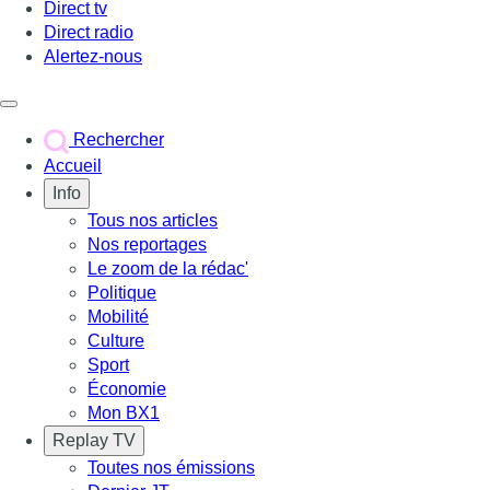
Direct tv
Direct radio
Alertez-nous
Déclencher le menu
Rechercher
Accueil
Info
Tous nos articles
Nos reportages
Le zoom de la rédac'
Politique
Mobilité
Culture
Sport
Économie
Mon BX1
Replay TV
Toutes nos émissions