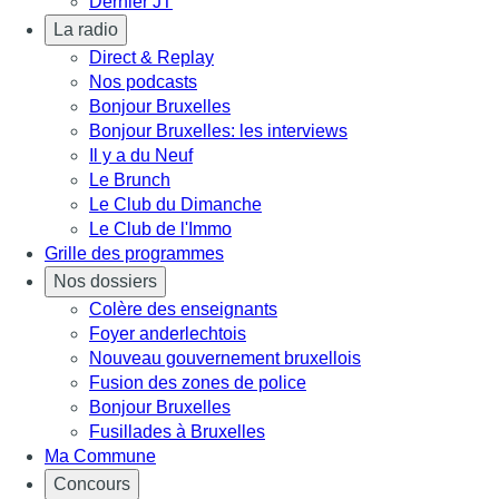
Dernier JT
La radio
Direct & Replay
Nos podcasts
Bonjour Bruxelles
Bonjour Bruxelles: les interviews
Il y a du Neuf
Le Brunch
Le Club du Dimanche
Le Club de l'Immo
Grille des programmes
Nos dossiers
Colère des enseignants
Foyer anderlechtois
Nouveau gouvernement bruxellois
Fusion des zones de police
Bonjour Bruxelles
Fusillades à Bruxelles
Ma Commune
Concours