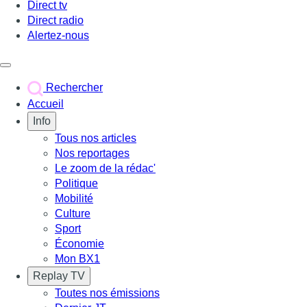
Direct tv
Direct radio
Alertez-nous
Déclencher le menu
Rechercher
Accueil
Info
Tous nos articles
Nos reportages
Le zoom de la rédac'
Politique
Mobilité
Culture
Sport
Économie
Mon BX1
Replay TV
Toutes nos émissions