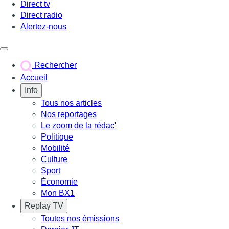
Direct tv
Direct radio
Alertez-nous
Déclencher le menu
Rechercher
Accueil
Info
Tous nos articles
Nos reportages
Le zoom de la rédac'
Politique
Mobilité
Culture
Sport
Économie
Mon BX1
Replay TV
Toutes nos émissions