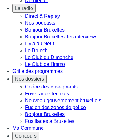
Dernier JT
La radio
Direct & Replay
Nos podcasts
Bonjour Bruxelles
Bonjour Bruxelles: les interviews
Il y a du Neuf
Le Brunch
Le Club du Dimanche
Le Club de l'Immo
Grille des programmes
Nos dossiers
Colère des enseignants
Foyer anderlechtois
Nouveau gouvernement bruxellois
Fusion des zones de police
Bonjour Bruxelles
Fusillades à Bruxelles
Ma Commune
Concours