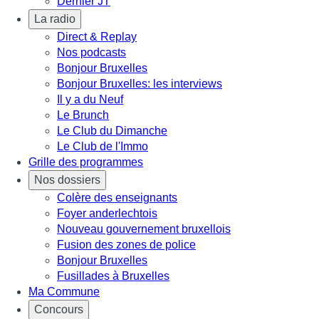
Dernier JT
La radio
Direct & Replay
Nos podcasts
Bonjour Bruxelles
Bonjour Bruxelles: les interviews
Il y a du Neuf
Le Brunch
Le Club du Dimanche
Le Club de l'Immo
Grille des programmes
Nos dossiers
Colère des enseignants
Foyer anderlechtois
Nouveau gouvernement bruxellois
Fusion des zones de police
Bonjour Bruxelles
Fusillades à Bruxelles
Ma Commune
Concours