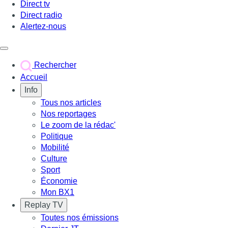
Direct tv
Direct radio
Alertez-nous
Déclencher le menu
Rechercher
Accueil
Info
Tous nos articles
Nos reportages
Le zoom de la rédac'
Politique
Mobilité
Culture
Sport
Économie
Mon BX1
Replay TV
Toutes nos émissions