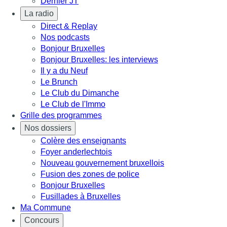
Dernier JT
La radio
Direct & Replay
Nos podcasts
Bonjour Bruxelles
Bonjour Bruxelles: les interviews
Il y a du Neuf
Le Brunch
Le Club du Dimanche
Le Club de l'Immo
Grille des programmes
Nos dossiers
Colère des enseignants
Foyer anderlechtois
Nouveau gouvernement bruxellois
Fusion des zones de police
Bonjour Bruxelles
Fusillades à Bruxelles
Ma Commune
Concours