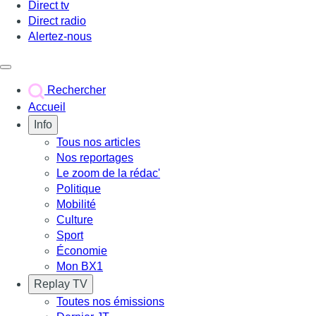
Direct tv
Direct radio
Alertez-nous
Déclencher le menu
Rechercher
Accueil
Info
Tous nos articles
Nos reportages
Le zoom de la rédac'
Politique
Mobilité
Culture
Sport
Économie
Mon BX1
Replay TV
Toutes nos émissions