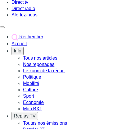
Direct tv
Direct radio
Alertez-nous
Déclencher le menu
Rechercher
Accueil
Info
Tous nos articles
Nos reportages
Le zoom de la rédac'
Politique
Mobilité
Culture
Sport
Économie
Mon BX1
Replay TV
Toutes nos émissions