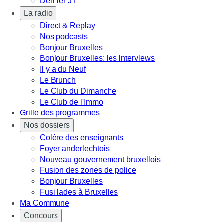
Dernier JT
La radio
Direct & Replay
Nos podcasts
Bonjour Bruxelles
Bonjour Bruxelles: les interviews
Il y a du Neuf
Le Brunch
Le Club du Dimanche
Le Club de l'Immo
Grille des programmes
Nos dossiers
Colère des enseignants
Foyer anderlechtois
Nouveau gouvernement bruxellois
Fusion des zones de police
Bonjour Bruxelles
Fusillades à Bruxelles
Ma Commune
Concours