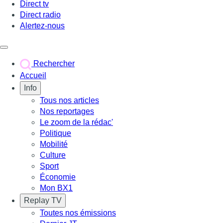
Direct tv
Direct radio
Alertez-nous
Déclencher le menu
Rechercher
Accueil
Info
Tous nos articles
Nos reportages
Le zoom de la rédac'
Politique
Mobilité
Culture
Sport
Économie
Mon BX1
Replay TV
Toutes nos émissions