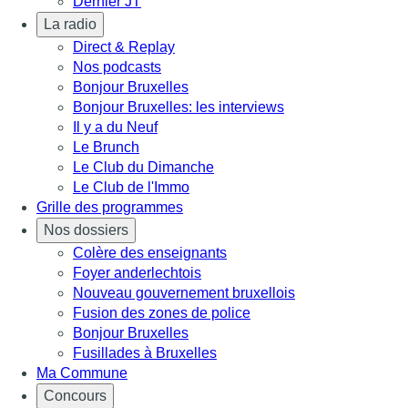
Dernier JT
La radio
Direct & Replay
Nos podcasts
Bonjour Bruxelles
Bonjour Bruxelles: les interviews
Il y a du Neuf
Le Brunch
Le Club du Dimanche
Le Club de l'Immo
Grille des programmes
Nos dossiers
Colère des enseignants
Foyer anderlechtois
Nouveau gouvernement bruxellois
Fusion des zones de police
Bonjour Bruxelles
Fusillades à Bruxelles
Ma Commune
Concours