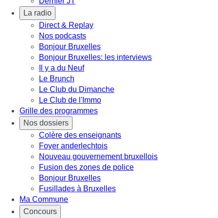
Dernier JT
La radio
Direct & Replay
Nos podcasts
Bonjour Bruxelles
Bonjour Bruxelles: les interviews
Il y a du Neuf
Le Brunch
Le Club du Dimanche
Le Club de l'Immo
Grille des programmes
Nos dossiers
Colère des enseignants
Foyer anderlechtois
Nouveau gouvernement bruxellois
Fusion des zones de police
Bonjour Bruxelles
Fusillades à Bruxelles
Ma Commune
Concours