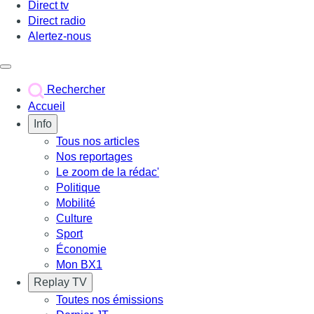
Direct tv
Direct radio
Alertez-nous
Déclencher le menu
Rechercher
Accueil
Info
Tous nos articles
Nos reportages
Le zoom de la rédac'
Politique
Mobilité
Culture
Sport
Économie
Mon BX1
Replay TV
Toutes nos émissions