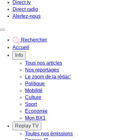
Direct tv
Direct radio
Alertez-nous
Déclencher le menu
Rechercher
Accueil
Info
Tous nos articles
Nos reportages
Le zoom de la rédac'
Politique
Mobilité
Culture
Sport
Économie
Mon BX1
Replay TV
Toutes nos émissions