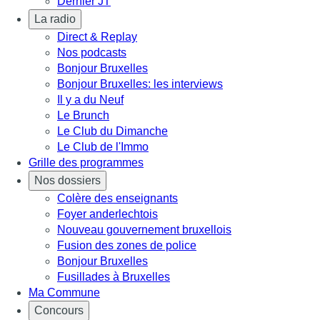
Dernier JT
La radio
Direct & Replay
Nos podcasts
Bonjour Bruxelles
Bonjour Bruxelles: les interviews
Il y a du Neuf
Le Brunch
Le Club du Dimanche
Le Club de l'Immo
Grille des programmes
Nos dossiers
Colère des enseignants
Foyer anderlechtois
Nouveau gouvernement bruxellois
Fusion des zones de police
Bonjour Bruxelles
Fusillades à Bruxelles
Ma Commune
Concours