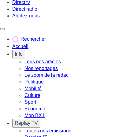
Direct tv
Direct radio
Alertez-nous
Déclencher le menu
Rechercher
Accueil
Info
Tous nos articles
Nos reportages
Le zoom de la rédac'
Politique
Mobilité
Culture
Sport
Économie
Mon BX1
Replay TV
Toutes nos émissions