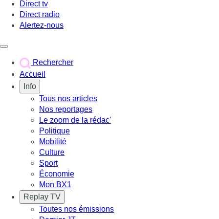
Direct tv
Direct radio
Alertez-nous
Déclencher le menu
Rechercher
Accueil
Info
Tous nos articles
Nos reportages
Le zoom de la rédac'
Politique
Mobilité
Culture
Sport
Économie
Mon BX1
Replay TV
Toutes nos émissions