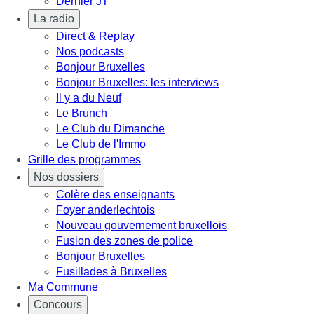
Dernier JT
La radio
Direct & Replay
Nos podcasts
Bonjour Bruxelles
Bonjour Bruxelles: les interviews
Il y a du Neuf
Le Brunch
Le Club du Dimanche
Le Club de l'Immo
Grille des programmes
Nos dossiers
Colère des enseignants
Foyer anderlechtois
Nouveau gouvernement bruxellois
Fusion des zones de police
Bonjour Bruxelles
Fusillades à Bruxelles
Ma Commune
Concours