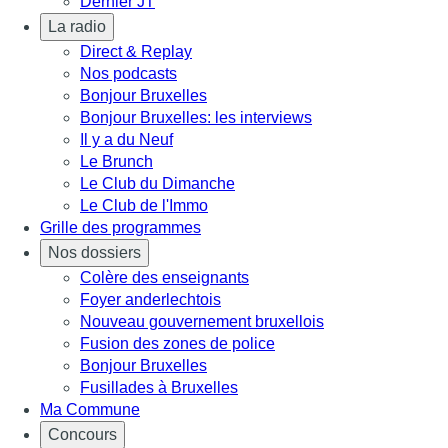
Dernier JT
La radio
Direct & Replay
Nos podcasts
Bonjour Bruxelles
Bonjour Bruxelles: les interviews
Il y a du Neuf
Le Brunch
Le Club du Dimanche
Le Club de l'Immo
Grille des programmes
Nos dossiers
Colère des enseignants
Foyer anderlechtois
Nouveau gouvernement bruxellois
Fusion des zones de police
Bonjour Bruxelles
Fusillades à Bruxelles
Ma Commune
Concours