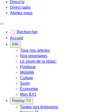
Direct tv
Direct radio
Alertez-nous
Déclencher le menu
Rechercher
Accueil
Info
Tous nos articles
Nos reportages
Le zoom de la rédac'
Politique
Mobilité
Culture
Sport
Économie
Mon BX1
Replay TV
Toutes nos émissions