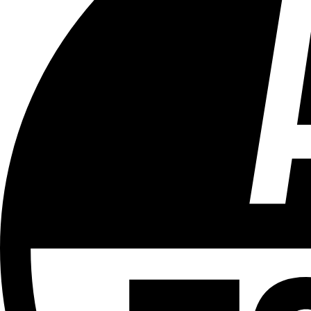
Tous les âges
Aucun contenu préjudiciable.
Plus d'explications sur ce classement
ÉMISSION
Partager l'émission
Facebook
Twitter
WhatsApp
Share