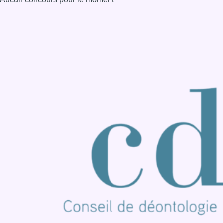
Consulter page Instagram
Consulter page Facebook
Consulter Youtube
Consulter TikTok
Nous rejoindre sur Whatsapp
S'abonner à notre newsletter
Connaître BX1
Publicité
Offres d'emploi
Contact
Mentions légales
Politique de cookies (UE)
Gérer les cookies