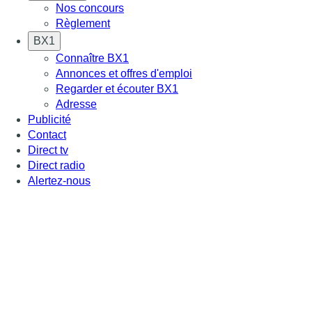
Nos concours
Règlement
BX1
Connaître BX1
Annonces et offres d'emploi
Regarder et écouter BX1
Adresse
Publicité
Contact
Direct tv
Direct radio
Alertez-nous