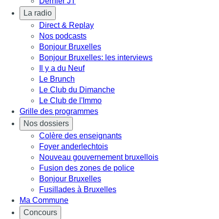
Dernier JT
La radio
Direct & Replay
Nos podcasts
Bonjour Bruxelles
Bonjour Bruxelles: les interviews
Il y a du Neuf
Le Brunch
Le Club du Dimanche
Le Club de l'Immo
Grille des programmes
Nos dossiers
Colère des enseignants
Foyer anderlechtois
Nouveau gouvernement bruxellois
Fusion des zones de police
Bonjour Bruxelles
Fusillades à Bruxelles
Ma Commune
Concours