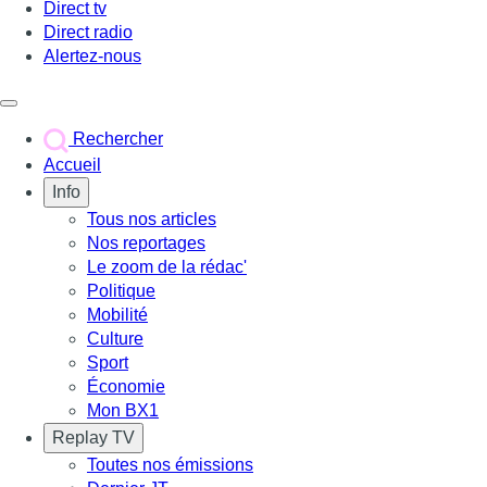
Direct tv
Direct radio
Alertez-nous
Déclencher le menu
Rechercher
Accueil
Info
Tous nos articles
Nos reportages
Le zoom de la rédac'
Politique
Mobilité
Culture
Sport
Économie
Mon BX1
Replay TV
Toutes nos émissions