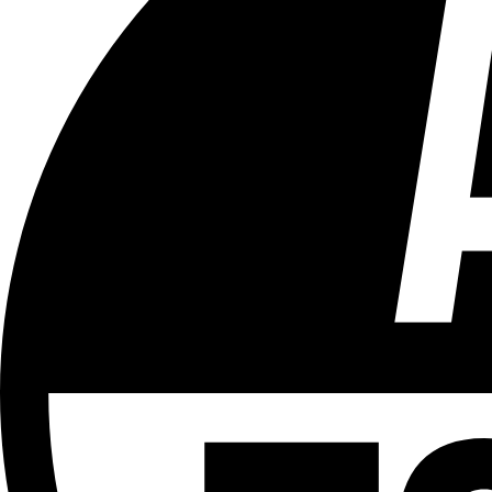
Tous les âges
Aucun contenu préjudiciable.
Plus d'explications sur ce classement
ÉMISSION
Partager l'émission
Facebook
Twitter
WhatsApp
Share