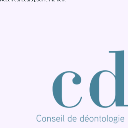
Consulter page Instagram
Consulter page Facebook
Consulter Youtube
Consulter TikTok
Nous rejoindre sur Whatsapp
S'abonner à notre newsletter
Connaître BX1
Publicité
Offres d'emploi
Contact
Mentions légales
Politique de cookies (UE)
Gérer les cookies