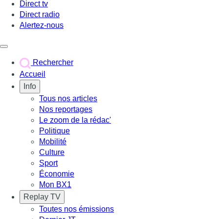
Direct tv
Direct radio
Alertez-nous
Déclencher le menu
Rechercher
Accueil
Info
Tous nos articles
Nos reportages
Le zoom de la rédac'
Politique
Mobilité
Culture
Sport
Économie
Mon BX1
Replay TV
Toutes nos émissions