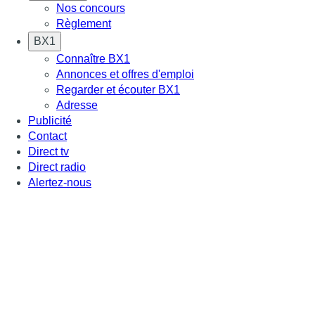
Nos concours
Règlement
BX1
Connaître BX1
Annonces et offres d'emploi
Regarder et écouter BX1
Adresse
Publicité
Contact
Direct tv
Direct radio
Alertez-nous