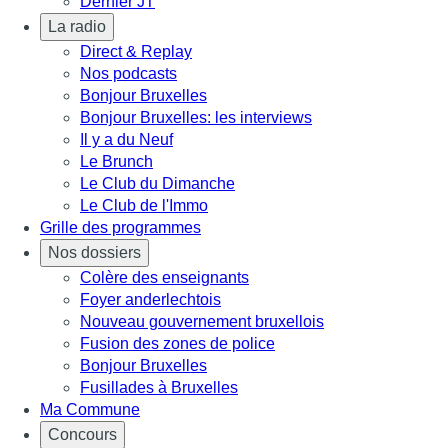
Dernier JT
La radio
Direct & Replay
Nos podcasts
Bonjour Bruxelles
Bonjour Bruxelles: les interviews
Il y a du Neuf
Le Brunch
Le Club du Dimanche
Le Club de l'Immo
Grille des programmes
Nos dossiers
Colère des enseignants
Foyer anderlechtois
Nouveau gouvernement bruxellois
Fusion des zones de police
Bonjour Bruxelles
Fusillades à Bruxelles
Ma Commune
Concours