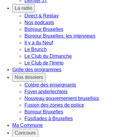
Dernier JT
La radio
Direct & Replay
Nos podcasts
Bonjour Bruxelles
Bonjour Bruxelles: les interviews
Il y a du Neuf
Le Brunch
Le Club du Dimanche
Le Club de l'Immo
Grille des programmes
Nos dossiers
Colère des enseignants
Foyer anderlechtois
Nouveau gouvernement bruxellois
Fusion des zones de police
Bonjour Bruxelles
Fusillades à Bruxelles
Ma Commune
Concours