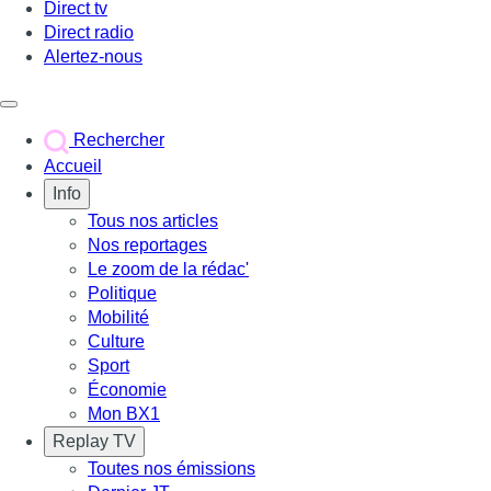
Direct tv
Direct radio
Alertez-nous
Déclencher le menu
Rechercher
Accueil
Info
Tous nos articles
Nos reportages
Le zoom de la rédac'
Politique
Mobilité
Culture
Sport
Économie
Mon BX1
Replay TV
Toutes nos émissions