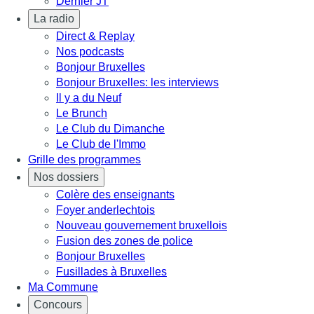
Dernier JT
La radio
Direct & Replay
Nos podcasts
Bonjour Bruxelles
Bonjour Bruxelles: les interviews
Il y a du Neuf
Le Brunch
Le Club du Dimanche
Le Club de l'Immo
Grille des programmes
Nos dossiers
Colère des enseignants
Foyer anderlechtois
Nouveau gouvernement bruxellois
Fusion des zones de police
Bonjour Bruxelles
Fusillades à Bruxelles
Ma Commune
Concours