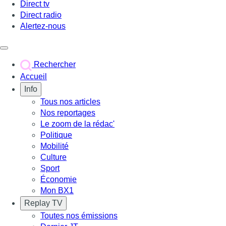
Direct tv
Direct radio
Alertez-nous
Déclencher le menu
Rechercher
Accueil
Info
Tous nos articles
Nos reportages
Le zoom de la rédac'
Politique
Mobilité
Culture
Sport
Économie
Mon BX1
Replay TV
Toutes nos émissions