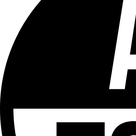
Tous les âges
Aucun contenu préjudiciable.
Plus d'explications sur ce classement
ÉMISSION
Partager l'émission
Facebook
Twitter
WhatsApp
Share