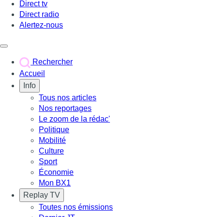
Direct tv
Direct radio
Alertez-nous
Déclencher le menu
Rechercher
Accueil
Info
Tous nos articles
Nos reportages
Le zoom de la rédac'
Politique
Mobilité
Culture
Sport
Économie
Mon BX1
Replay TV
Toutes nos émissions