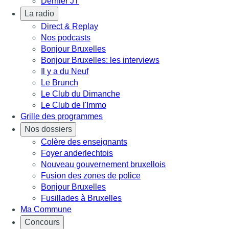
Dernier JT
La radio
Direct & Replay
Nos podcasts
Bonjour Bruxelles
Bonjour Bruxelles: les interviews
Il y a du Neuf
Le Brunch
Le Club du Dimanche
Le Club de l'Immo
Grille des programmes
Nos dossiers
Colère des enseignants
Foyer anderlechtois
Nouveau gouvernement bruxellois
Fusion des zones de police
Bonjour Bruxelles
Fusillades à Bruxelles
Ma Commune
Concours