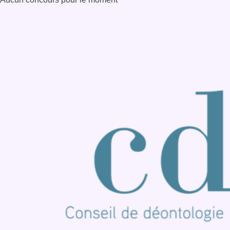
Consulter page Instagram
Consulter page Facebook
Consulter Youtube
Consulter TikTok
Nous rejoindre sur Whatsapp
S'abonner à notre newsletter
Connaître BX1
Publicité
Offres d'emploi
Contact
Mentions légales
Politique de cookies (UE)
Gérer les cookies