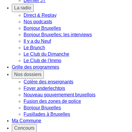
Dernier JT
La radio
Direct & Replay
Nos podcasts
Bonjour Bruxelles
Bonjour Bruxelles: les interviews
Il y a du Neuf
Le Brunch
Le Club du Dimanche
Le Club de l'Immo
Grille des programmes
Nos dossiers
Colère des enseignants
Foyer anderlechtois
Nouveau gouvernement bruxellois
Fusion des zones de police
Bonjour Bruxelles
Fusillades à Bruxelles
Ma Commune
Concours