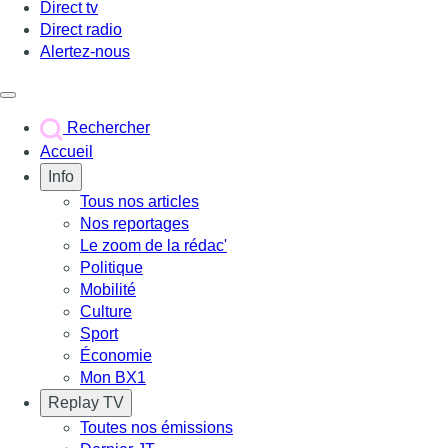
Direct tv
Direct radio
Alertez-nous
Déclencher le menu
Rechercher
Accueil
Info
Tous nos articles
Nos reportages
Le zoom de la rédac'
Politique
Mobilité
Culture
Sport
Économie
Mon BX1
Replay TV
Toutes nos émissions