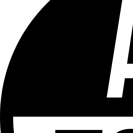
Tous les âges
Aucun contenu préjudiciable.
Plus d'explications sur ce classement
ÉMISSION
Séance Publique
Partager l'émission
Facebook
Twitter
WhatsApp
Share