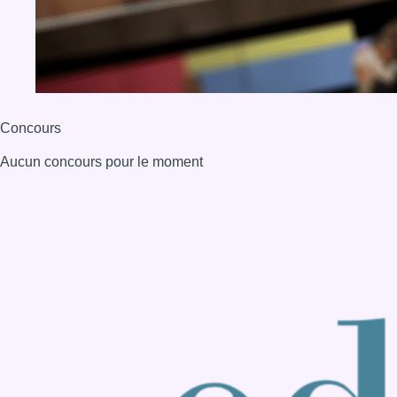
BX1 2026
Back to top
Consulter page Instagram
Consulter page Facebook
Consulter Youtube
Consulter TikTok
Nous rejoindre sur Whatsapp
S'abonner à notre newsletter