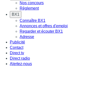
Nos concours
Règlement
BX1
Connaître BX1
Annonces et offres d'emploi
Regarder et écouter BX1
Adresse
Publicité
Contact
Direct tv
Direct radio
Alertez-nous