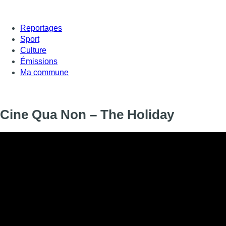
Reportages
Sport
Culture
Émissions
Ma commune
Cine Qua Non – The Holiday
L’esprit de Noël est là malgré le confinement grâce à Jessica 
elle sort son meilleur plaid, un chocolat chaud et ses chausset
LE film de Noël qui revient chaque année sur vos plateformes p
Informations