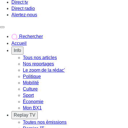
Direct tv
Direct radio
Alertez-nous
Déclencher le menu
Rechercher
Accueil
Info
Tous nos articles
Nos reportages
Le zoom de la rédac'
Politique
Mobilité
Culture
Sport
Économie
Mon BX1
Replay TV
Toutes nos émissions