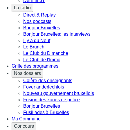
Dernier JT
La radio
Direct & Replay
Nos podcasts
Bonjour Bruxelles
Bonjour Bruxelles: les interviews
Il y a du Neuf
Le Brunch
Le Club du Dimanche
Le Club de l'Immo
Grille des programmes
Nos dossiers
Colère des enseignants
Foyer anderlechtois
Nouveau gouvernement bruxellois
Fusion des zones de police
Bonjour Bruxelles
Fusillades à Bruxelles
Ma Commune
Concours