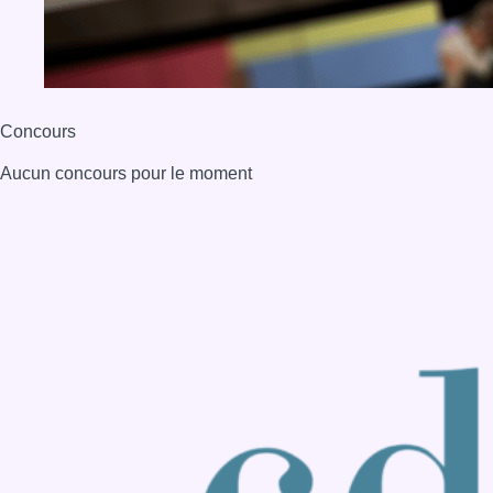
BX1 2026
Back to top
Consulter page Instagram
Consulter page Facebook
Consulter Youtube
Consulter TikTok
Nous rejoindre sur Whatsapp
S'abonner à notre newsletter
Connaître BX1