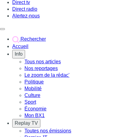
Direct tv
Direct radio
Alertez-nous
Déclencher le menu
Rechercher
Accueil
Info
Tous nos articles
Nos reportages
Le zoom de la rédac'
Politique
Mobilité
Culture
Sport
Économie
Mon BX1
Replay TV
Toutes nos émissions