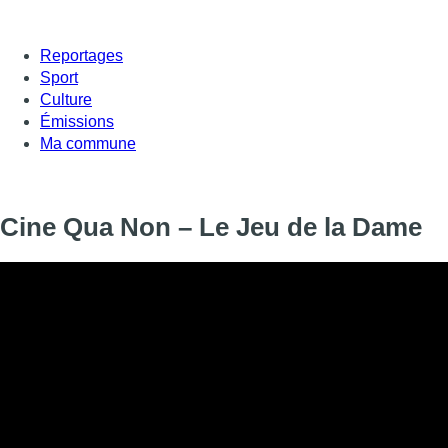
Reportages
Sport
Culture
Émissions
Ma commune
Cine Qua Non – Le Jeu de la Dame
Ce mercredi, dans Cine Qua Non, Jessica Matthys vous présente 
de la dame” et disponible sur Netflix.
Informations
DIFFUSION