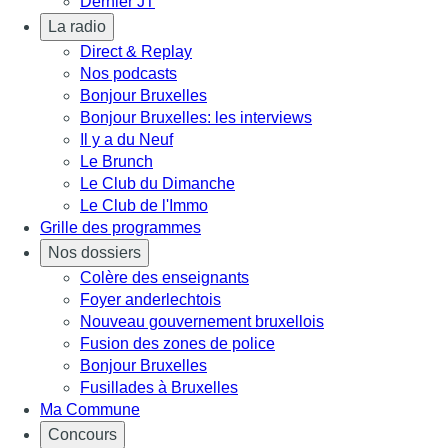
Dernier JT
La radio
Direct & Replay
Nos podcasts
Bonjour Bruxelles
Bonjour Bruxelles: les interviews
Il y a du Neuf
Le Brunch
Le Club du Dimanche
Le Club de l'Immo
Grille des programmes
Nos dossiers
Colère des enseignants
Foyer anderlechtois
Nouveau gouvernement bruxellois
Fusion des zones de police
Bonjour Bruxelles
Fusillades à Bruxelles
Ma Commune
Concours