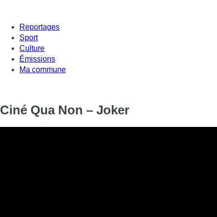
Reportages
Sport
Culture
Émissions
Ma commune
Ciné Qua Non – Joker
Le film “Joker” de Todd Philipps est au cœur de ce nouveau n
présenté par Jessica Matthys.
Informations
DIFFUSION