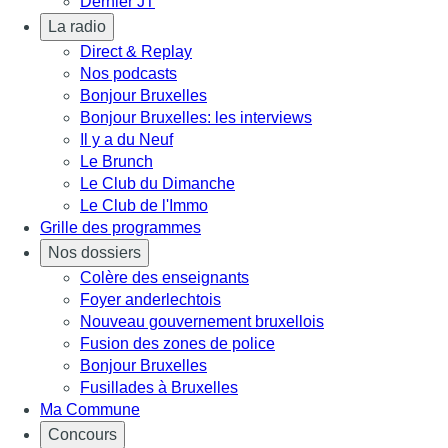
Dernier JT
La radio
Direct & Replay
Nos podcasts
Bonjour Bruxelles
Bonjour Bruxelles: les interviews
Il y a du Neuf
Le Brunch
Le Club du Dimanche
Le Club de l'Immo
Grille des programmes
Nos dossiers
Colère des enseignants
Foyer anderlechtois
Nouveau gouvernement bruxellois
Fusion des zones de police
Bonjour Bruxelles
Fusillades à Bruxelles
Ma Commune
Concours