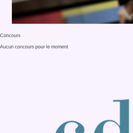
BX1 2026
Back to top
Consulter page Instagram
Consulter page Facebook
Consulter Youtube
Consulter TikTok
Nous rejoindre sur Whatsapp
S'abonner à notre newsletter
Connaître BX1