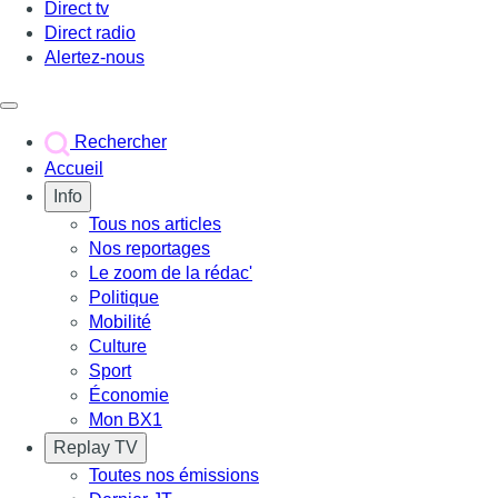
Direct tv
Direct radio
Alertez-nous
Déclencher le menu
Rechercher
Accueil
Info
Tous nos articles
Nos reportages
Le zoom de la rédac'
Politique
Mobilité
Culture
Sport
Économie
Mon BX1
Replay TV
Toutes nos émissions