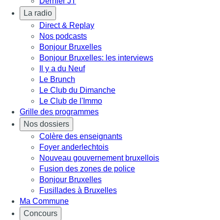
Dernier JT
La radio
Direct & Replay
Nos podcasts
Bonjour Bruxelles
Bonjour Bruxelles: les interviews
Il y a du Neuf
Le Brunch
Le Club du Dimanche
Le Club de l'Immo
Grille des programmes
Nos dossiers
Colère des enseignants
Foyer anderlechtois
Nouveau gouvernement bruxellois
Fusion des zones de police
Bonjour Bruxelles
Fusillades à Bruxelles
Ma Commune
Concours