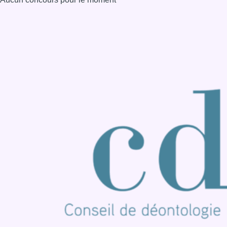
Consulter page Instagram
Consulter page Facebook
Consulter Youtube
Consulter TikTok
Nous rejoindre sur Whatsapp
S'abonner à notre newsletter
Connaître BX1
Publicité
Offres d'emploi
Contact
Mentions légales
Politique de cookies (UE)
Gérer les cookies