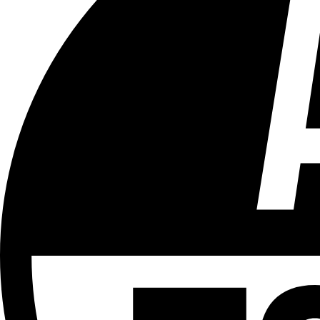
Tous les âges
Aucun contenu préjudiciable.
Plus d'explications sur ce classement
ÉMISSION
Partager l'émission
Facebook
Twitter
WhatsApp
Share