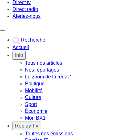
Direct tv
Direct radio
Alertez-nous
Déclencher le menu
Rechercher
Accueil
Info
Tous nos articles
Nos reportages
Le zoom de la rédac'
Politique
Mobilité
Culture
Sport
Économie
Mon BX1
Replay TV
Toutes nos émissions