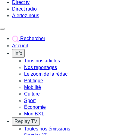
Direct tv
Direct radio
Alertez-nous
Déclencher le menu
Rechercher
Accueil
Info
Tous nos articles
Nos reportages
Le zoom de la rédac'
Politique
Mobilité
Culture
Sport
Économie
Mon BX1
Replay TV
Toutes nos émissions