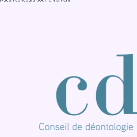
Consulter page Instagram
Consulter page Facebook
Consulter Youtube
Consulter TikTok
Nous rejoindre sur Whatsapp
S'abonner à notre newsletter
Connaître BX1
Publicité
Offres d'emploi
Contact
Mentions légales
Politique de cookies (UE)
Gérer les cookies