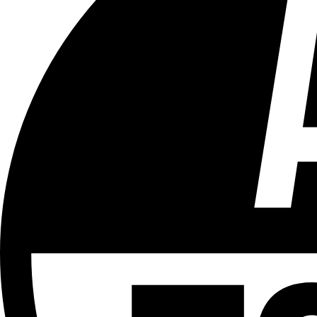
Tous les âges
Aucun contenu préjudiciable.
Plus d'explications sur ce classement
ÉMISSION
Partager l'émission
Facebook
Twitter
WhatsApp
Share