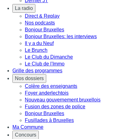
Dernier JT
La radio
Direct & Replay
Nos podcasts
Bonjour Bruxelles
Bonjour Bruxelles: les interviews
Il y a du Neuf
Le Brunch
Le Club du Dimanche
Le Club de l'Immo
Grille des programmes
Nos dossiers
Colère des enseignants
Foyer anderlechtois
Nouveau gouvernement bruxellois
Fusion des zones de police
Bonjour Bruxelles
Fusillades à Bruxelles
Ma Commune
Concours