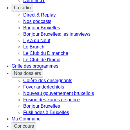
Dernier JT
La radio
Direct & Replay
Nos podcasts
Bonjour Bruxelles
Bonjour Bruxelles: les interviews
Il y a du Neuf
Le Brunch
Le Club du Dimanche
Le Club de l'Immo
Grille des programmes
Nos dossiers
Colère des enseignants
Foyer anderlechtois
Nouveau gouvernement bruxellois
Fusion des zones de police
Bonjour Bruxelles
Fusillades à Bruxelles
Ma Commune
Concours