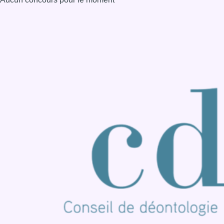
Consulter page Instagram
Consulter page Facebook
Consulter Youtube
Consulter TikTok
Nous rejoindre sur Whatsapp
S'abonner à notre newsletter
Connaître BX1
Publicité
Offres d'emploi
Contact
Mentions légales
Politique de cookies (UE)
Gérer les cookies