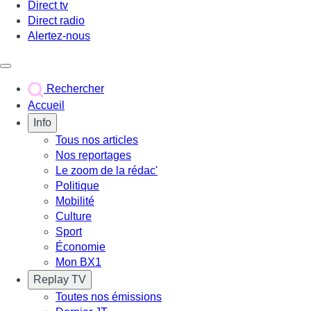
Direct tv
Direct radio
Alertez-nous
Déclencher le menu
Rechercher
Accueil
Info
Tous nos articles
Nos reportages
Le zoom de la rédac'
Politique
Mobilité
Culture
Sport
Économie
Mon BX1
Replay TV
Toutes nos émissions