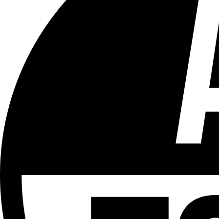
Tous les âges
Aucun contenu préjudiciable.
Plus d'explications sur ce classement
ÉMISSION
Partager l'émission
Facebook
Twitter
WhatsApp
Share