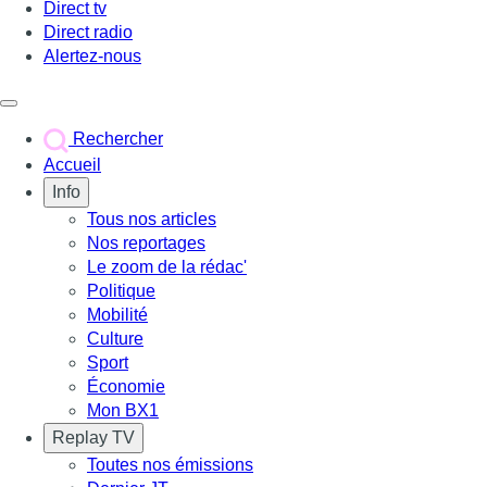
Direct tv
Direct radio
Alertez-nous
Déclencher le menu
Rechercher
Accueil
Info
Tous nos articles
Nos reportages
Le zoom de la rédac'
Politique
Mobilité
Culture
Sport
Économie
Mon BX1
Replay TV
Toutes nos émissions