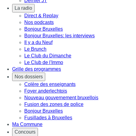
Dernier JT
La radio
Direct & Replay
Nos podcasts
Bonjour Bruxelles
Bonjour Bruxelles: les interviews
Il y a du Neuf
Le Brunch
Le Club du Dimanche
Le Club de l'Immo
Grille des programmes
Nos dossiers
Colère des enseignants
Foyer anderlechtois
Nouveau gouvernement bruxellois
Fusion des zones de police
Bonjour Bruxelles
Fusillades à Bruxelles
Ma Commune
Concours