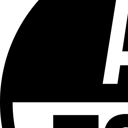
Tous les âges
Aucun contenu préjudiciable.
Plus d'explications sur ce classement
ÉMISSION
Partager l'émission
Facebook
Twitter
WhatsApp
Share