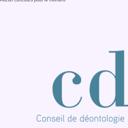
Consulter page Instagram
Consulter page Facebook
Consulter Youtube
Consulter TikTok
Nous rejoindre sur Whatsapp
S'abonner à notre newsletter
Connaître BX1
Publicité
Offres d'emploi
Contact
Mentions légales
Politique de cookies (UE)
Gérer les cookies