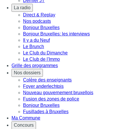
Dernier JT
La radio
Direct & Replay
Nos podcasts
Bonjour Bruxelles
Bonjour Bruxelles: les interviews
Il y a du Neuf
Le Brunch
Le Club du Dimanche
Le Club de l'Immo
Grille des programmes
Nos dossiers
Colère des enseignants
Foyer anderlechtois
Nouveau gouvernement bruxellois
Fusion des zones de police
Bonjour Bruxelles
Fusillades à Bruxelles
Ma Commune
Concours