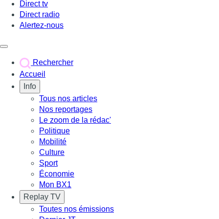
Direct tv
Direct radio
Alertez-nous
Déclencher le menu
Rechercher
Accueil
Info
Tous nos articles
Nos reportages
Le zoom de la rédac'
Politique
Mobilité
Culture
Sport
Économie
Mon BX1
Replay TV
Toutes nos émissions