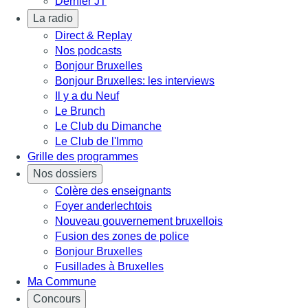
Dernier JT
La radio
Direct & Replay
Nos podcasts
Bonjour Bruxelles
Bonjour Bruxelles: les interviews
Il y a du Neuf
Le Brunch
Le Club du Dimanche
Le Club de l'Immo
Grille des programmes
Nos dossiers
Colère des enseignants
Foyer anderlechtois
Nouveau gouvernement bruxellois
Fusion des zones de police
Bonjour Bruxelles
Fusillades à Bruxelles
Ma Commune
Concours