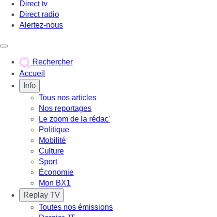
Direct tv
Direct radio
Alertez-nous
Déclencher le menu
Rechercher
Accueil
Info
Tous nos articles
Nos reportages
Le zoom de la rédac'
Politique
Mobilité
Culture
Sport
Économie
Mon BX1
Replay TV
Toutes nos émissions