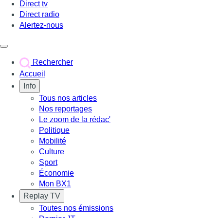
Direct tv
Direct radio
Alertez-nous
Déclencher le menu
Rechercher
Accueil
Info
Tous nos articles
Nos reportages
Le zoom de la rédac'
Politique
Mobilité
Culture
Sport
Économie
Mon BX1
Replay TV
Toutes nos émissions