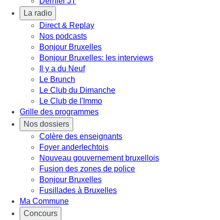
Dernier JT
La radio
Direct & Replay
Nos podcasts
Bonjour Bruxelles
Bonjour Bruxelles: les interviews
Il y a du Neuf
Le Brunch
Le Club du Dimanche
Le Club de l'Immo
Grille des programmes
Nos dossiers
Colère des enseignants
Foyer anderlechtois
Nouveau gouvernement bruxellois
Fusion des zones de police
Bonjour Bruxelles
Fusillades à Bruxelles
Ma Commune
Concours