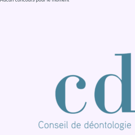
Consulter page Instagram
Consulter page Facebook
Consulter Youtube
Consulter TikTok
Nous rejoindre sur Whatsapp
S'abonner à notre newsletter
Connaître BX1
Publicité
Offres d'emploi
Contact
Mentions légales
Politique de cookies (UE)
Gérer les cookies