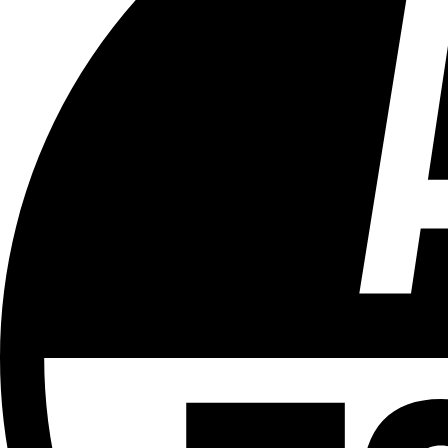
Tous les âges
Aucun contenu préjudiciable.
Plus d'explications sur ce classement
ÉMISSION
Partager l'émission
Facebook
Twitter
WhatsApp
Share