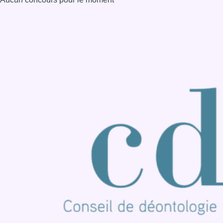
Consulter page Instagram
Consulter page Facebook
Consulter Youtube
Consulter TikTok
Nous rejoindre sur Whatsapp
S'abonner à notre newsletter
Connaître BX1
Publicité
Offres d'emploi
Contact
Mentions légales
Politique de cookies (UE)
Gérer les cookies