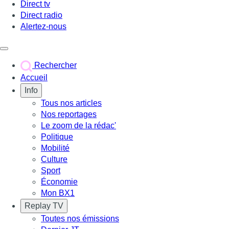
Direct tv
Direct radio
Alertez-nous
Déclencher le menu
Rechercher
Accueil
Info
Tous nos articles
Nos reportages
Le zoom de la rédac'
Politique
Mobilité
Culture
Sport
Économie
Mon BX1
Replay TV
Toutes nos émissions