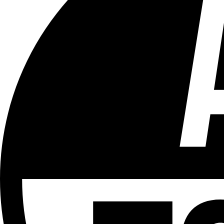
Tous les âges
Aucun contenu préjudiciable.
Plus d'explications sur ce classement
ÉMISSION
Partager l'émission
Facebook
Twitter
WhatsApp
Share