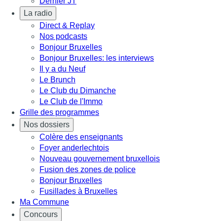
Dernier JT
La radio
Direct & Replay
Nos podcasts
Bonjour Bruxelles
Bonjour Bruxelles: les interviews
Il y a du Neuf
Le Brunch
Le Club du Dimanche
Le Club de l'Immo
Grille des programmes
Nos dossiers
Colère des enseignants
Foyer anderlechtois
Nouveau gouvernement bruxellois
Fusion des zones de police
Bonjour Bruxelles
Fusillades à Bruxelles
Ma Commune
Concours