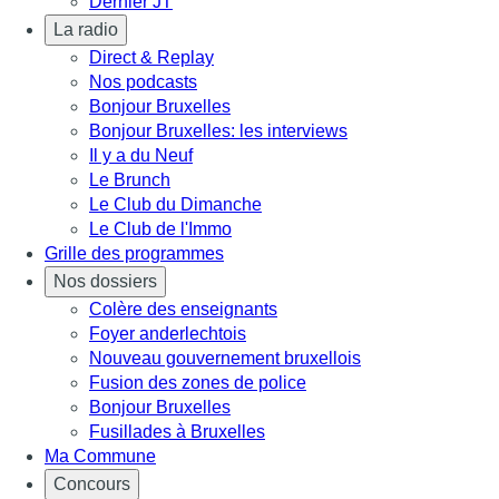
Dernier JT
La radio
Direct & Replay
Nos podcasts
Bonjour Bruxelles
Bonjour Bruxelles: les interviews
Il y a du Neuf
Le Brunch
Le Club du Dimanche
Le Club de l'Immo
Grille des programmes
Nos dossiers
Colère des enseignants
Foyer anderlechtois
Nouveau gouvernement bruxellois
Fusion des zones de police
Bonjour Bruxelles
Fusillades à Bruxelles
Ma Commune
Concours