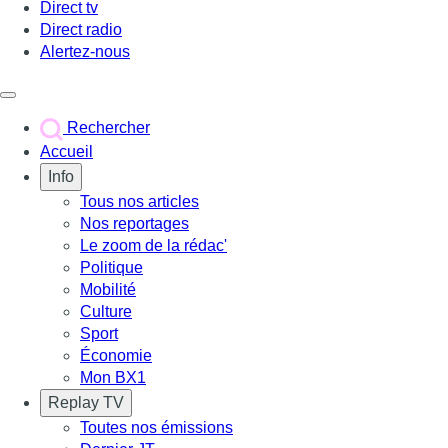
Direct tv
Direct radio
Alertez-nous
Déclencher le menu
Rechercher
Accueil
Info
Tous nos articles
Nos reportages
Le zoom de la rédac'
Politique
Mobilité
Culture
Sport
Économie
Mon BX1
Replay TV
Toutes nos émissions