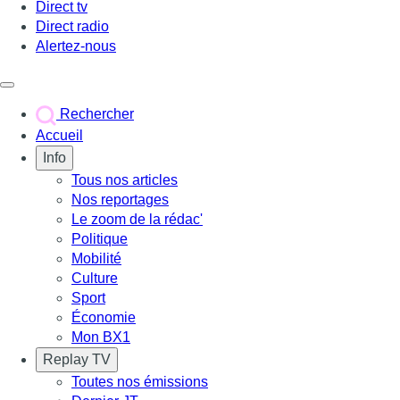
Direct tv
Direct radio
Alertez-nous
Déclencher le menu
Rechercher
Accueil
Info
Tous nos articles
Nos reportages
Le zoom de la rédac'
Politique
Mobilité
Culture
Sport
Économie
Mon BX1
Replay TV
Toutes nos émissions