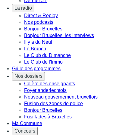
Dernier JT
La radio
Direct & Replay
Nos podcasts
Bonjour Bruxelles
Bonjour Bruxelles: les interviews
Il y a du Neuf
Le Brunch
Le Club du Dimanche
Le Club de l'Immo
Grille des programmes
Nos dossiers
Colère des enseignants
Foyer anderlechtois
Nouveau gouvernement bruxellois
Fusion des zones de police
Bonjour Bruxelles
Fusillades à Bruxelles
Ma Commune
Concours