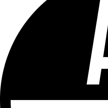
Tous les âges
Aucun contenu préjudiciable.
Plus d'explications sur ce classement
ÉMISSION
Partager l'émission
Facebook
Twitter
WhatsApp
Share