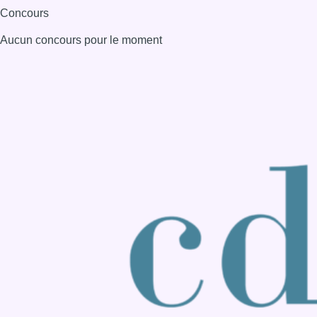
Consulter page Instagram
Consulter page Facebook
Consulter Youtube
Consulter TikTok
Nous rejoindre sur Whatsapp
S'abonner à notre newsletter
Connaître BX1
Publicité
Offres d'emploi
Contact
Mentions légales
Politique de cookies (UE)