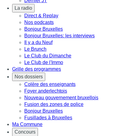
Dernier JT
La radio
Direct & Replay
Nos podcasts
Bonjour Bruxelles
Bonjour Bruxelles: les interviews
Il y a du Neuf
Le Brunch
Le Club du Dimanche
Le Club de l'Immo
Grille des programmes
Nos dossiers
Colère des enseignants
Foyer anderlechtois
Nouveau gouvernement bruxellois
Fusion des zones de police
Bonjour Bruxelles
Fusillades à Bruxelles
Ma Commune
Concours