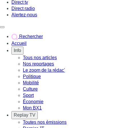
Direct tv
Direct radio
Alertez-nous
Déclencher le menu
Rechercher
Accueil
Info
Tous nos articles
Nos reportages
Le zoom de la rédac'
Politique
Mobilité
Culture
Sport
Économie
Mon BX1
Replay TV
Toutes nos émissions