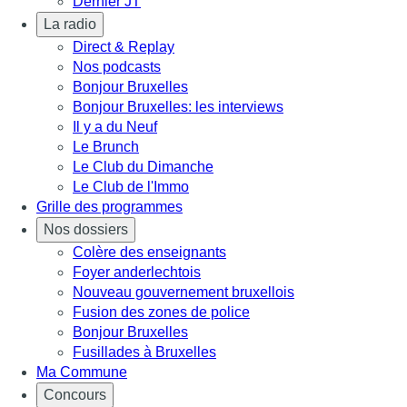
Dernier JT
La radio
Direct & Replay
Nos podcasts
Bonjour Bruxelles
Bonjour Bruxelles: les interviews
Il y a du Neuf
Le Brunch
Le Club du Dimanche
Le Club de l'Immo
Grille des programmes
Nos dossiers
Colère des enseignants
Foyer anderlechtois
Nouveau gouvernement bruxellois
Fusion des zones de police
Bonjour Bruxelles
Fusillades à Bruxelles
Ma Commune
Concours