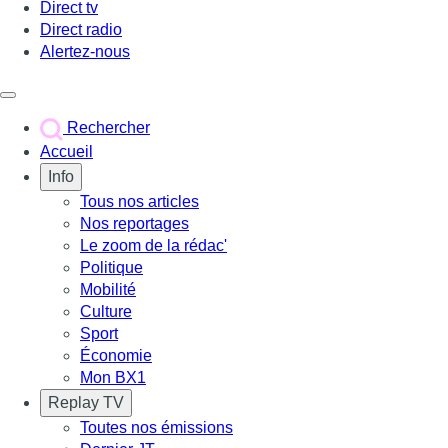
Direct tv
Direct radio
Alertez-nous
Déclencher le menu
Rechercher
Accueil
Info
Tous nos articles
Nos reportages
Le zoom de la rédac'
Politique
Mobilité
Culture
Sport
Économie
Mon BX1
Replay TV
Toutes nos émissions