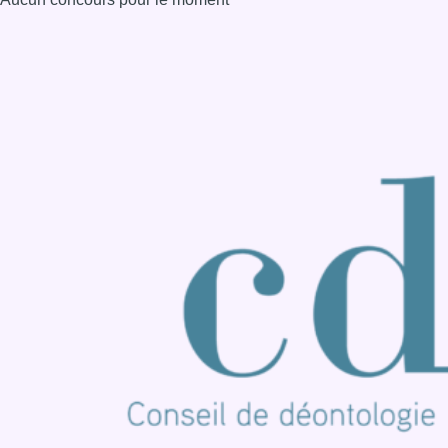
Consulter page Instagram
Consulter page Facebook
Consulter Youtube
Consulter TikTok
Nous rejoindre sur Whatsapp
S'abonner à notre newsletter
Connaître BX1
Publicité
Offres d'emploi
Contact
Mentions légales
Politique de cookies (UE)
Gérer les cookies