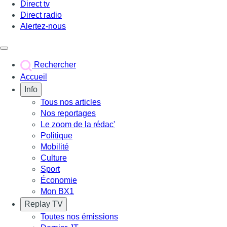
Direct tv
Direct radio
Alertez-nous
Déclencher le menu
Rechercher
Accueil
Info
Tous nos articles
Nos reportages
Le zoom de la rédac'
Politique
Mobilité
Culture
Sport
Économie
Mon BX1
Replay TV
Toutes nos émissions