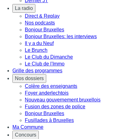
Dernier JT
La radio
Direct & Replay
Nos podcasts
Bonjour Bruxelles
Bonjour Bruxelles: les interviews
Il y a du Neuf
Le Brunch
Le Club du Dimanche
Le Club de l'Immo
Grille des programmes
Nos dossiers
Colère des enseignants
Foyer anderlechtois
Nouveau gouvernement bruxellois
Fusion des zones de police
Bonjour Bruxelles
Fusillades à Bruxelles
Ma Commune
Concours