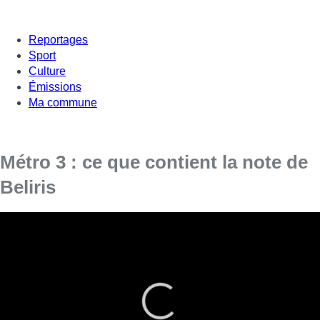
Reportages
Sport
Culture
Émissions
Ma commune
Métro 3 : ce que contient la note de
Beliris
Ce mardi, Beliris a déposé une note sur la table
du gouvernement bruxellois concernant une
suspension du Métro 3. Il y aurait un problème
de surcoût au niveau de l’extension entre la gare
du nord et Bordet. La note affiche un montant
total de 2.466.765.319,20 €. L
e fonds fédéral a