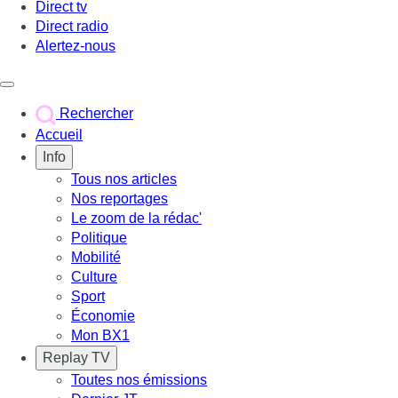
Direct tv
Direct radio
Alertez-nous
Déclencher le menu
Rechercher
Accueil
Info
Tous nos articles
Nos reportages
Le zoom de la rédac'
Politique
Mobilité
Culture
Sport
Économie
Mon BX1
Replay TV
Toutes nos émissions