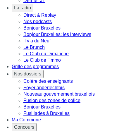
Dernier JT
La radio
Direct & Replay
Nos podcasts
Bonjour Bruxelles
Bonjour Bruxelles: les interviews
Il y a du Neuf
Le Brunch
Le Club du Dimanche
Le Club de l'Immo
Grille des programmes
Nos dossiers
Colère des enseignants
Foyer anderlechtois
Nouveau gouvernement bruxellois
Fusion des zones de police
Bonjour Bruxelles
Fusillades à Bruxelles
Ma Commune
Concours