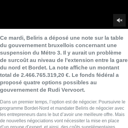
proposé quatre options possibles au
gouvernement de Rudi Vervoort.
Dans un premier temps, l’option est de négocier. Poursuivre le
programme Bordet-Nord et mandater Beliris de négocier avec
les entrepreneurs dans le but d’avoir une meilleure offre. Mais
de nouvelles négociations vont nécessiter la mise en place
d’un groupe d’expert, et ainsi, des coûts supplémentaires.
La deuxième option, consiste à revoir les différentes offres à la
baisse, mieux comprendre et analyser les problèmes
techniques et les risques. Cette phase d’analyse risque de
durer six mois, et pendant ce temps, les activités sur le chantier
devront être suspendues.
La troisième option est de modifier la procédure et revoir le
projet. Dans ce scénario, le chantier pourrait être divisé en
plusieurs petites parties, afin de répartir les risques. Ou alors, il
faudra retirer certains éléments, comme enlever trois stations
sur les sept.