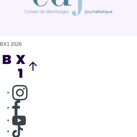
Consulter page Instagram
Consulter page Facebook
Consulter Youtube
Consulter TikTok
Nous rejoindre sur Whatsapp
S'abonner à notre newsletter
Connaître BX1
Publicité
Offres d'emploi
Contact
Mentions légales
Politique de cookies (UE)
Gérer les cookies