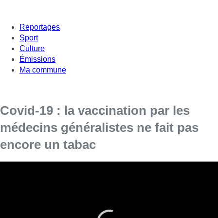
Reportages
Sport
Culture
Émissions
Ma commune
Covid-19 : la vaccination par les
médecins généralistes ne fait pas
encore un tabac
Cela fait près de trois semaines que les médecins
généralistes bruxellois peuvent désormais administrer le
vaccin contre le Covid-19 à leurs patients.
Si cette décision a été prise par les autorités régionales pour
permettre une plus grande couverture vaccinale parmi la