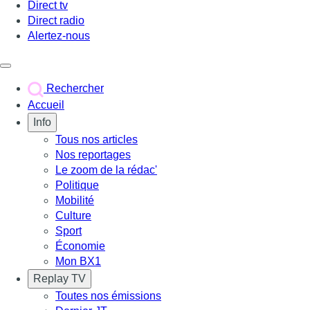
Direct tv
Direct radio
Alertez-nous
Déclencher le menu
Rechercher
Accueil
Info
Tous nos articles
Nos reportages
Le zoom de la rédac'
Politique
Mobilité
Culture
Sport
Économie
Mon BX1
Replay TV
Toutes nos émissions