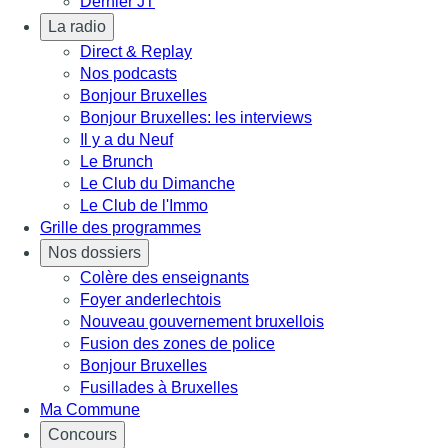
Dernier JT
La radio
Direct & Replay
Nos podcasts
Bonjour Bruxelles
Bonjour Bruxelles: les interviews
Il y a du Neuf
Le Brunch
Le Club du Dimanche
Le Club de l'Immo
Grille des programmes
Nos dossiers
Colère des enseignants
Foyer anderlechtois
Nouveau gouvernement bruxellois
Fusion des zones de police
Bonjour Bruxelles
Fusillades à Bruxelles
Ma Commune
Concours