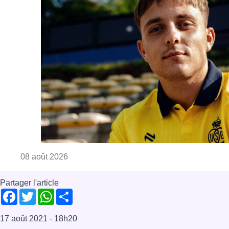
Consulter l'article "L’Union Saint-Gilloise at
08 août 2026
Partager l'article
Facebook
Twitter
WhatsApp
Share
17 août 2021
- 18h20
Covid-19
Vaccin
Vaccination
Coronavirus
News
Offres d’emploi