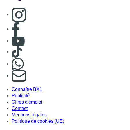
Consulter page Instagram
Consulter page Facebook
Consulter Youtube
Consulter TikTok
Nous rejoindre sur Whatsapp
S'abonner à notre newsletter
Connaître BX1
Publicité
Offres d'emploi
Contact
Mentions légales
Politique de cookies (UE)