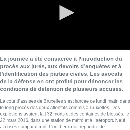
La journée a été consacrée à l’introduction du
procès aux jurés, aux devoirs d’enquêtes et à
l’identification des parties civiles. Les avocats
de la défense en ont profité pour dénoncer les
conditions dé détention de plusieurs accusés.
La cour d’assises de Bruxelles s’est lancée ce lundi matin dans
le long procès des deux attentats commis à Bruxelles. Des
explosions avaient fait 32 morts et des centaines de blessés, le
22 mars 2016, dans une station de métro et à l’aéroport. Neuf
accusés comparaîtront. L’un d’eux doit répondre de