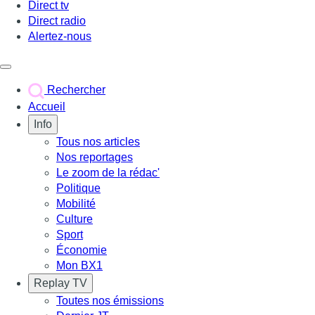
Direct tv
Direct radio
Alertez-nous
Déclencher le menu
Rechercher
Accueil
Info
Tous nos articles
Nos reportages
Le zoom de la rédac'
Politique
Mobilité
Culture
Sport
Économie
Mon BX1
Replay TV
Toutes nos émissions