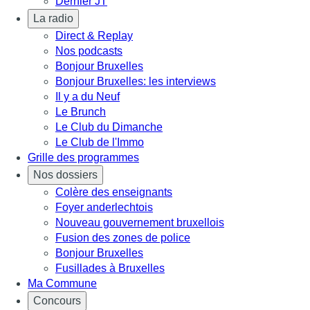
Dernier JT
La radio
Direct & Replay
Nos podcasts
Bonjour Bruxelles
Bonjour Bruxelles: les interviews
Il y a du Neuf
Le Brunch
Le Club du Dimanche
Le Club de l'Immo
Grille des programmes
Nos dossiers
Colère des enseignants
Foyer anderlechtois
Nouveau gouvernement bruxellois
Fusion des zones de police
Bonjour Bruxelles
Fusillades à Bruxelles
Ma Commune
Concours