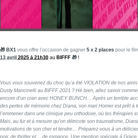
🎁 BX1
vous offre l’occasion de gagner
5 x 2 places
pour le fil
13 avril
2025 à 21h30
au
BIFFF
🎁
!
Vous vous souvenez du choc qu’a été VIOLATION de nos amis
Dusty Mancinelli au BIFFF 2021 ? Hé bien, allez savoir comment
encore d’un cran avec HONEY BUNCH… Après un terrible accide
des pertes de mémoire chez Diana, son mari Homer est prêt à tou
l’emmener dans une clinique peu orthodoxe, où les thérapies e
Mais, au fur et à mesure qu’on détricote son traumatisme, Dia
motivations de son cher et tendre… Préparez-vous à un délici
noir, de thriller et… de romance. Une mention spéciale à Grace