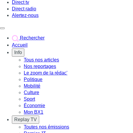
Direct tv
Direct radio
Alertez-nous
Déclencher le menu
Rechercher
Accueil
Info
Tous nos articles
Nos reportages
Le zoom de la rédac'
Politique
Mobilité
Culture
Sport
Économie
Mon BX1
Replay TV
Toutes nos émissions