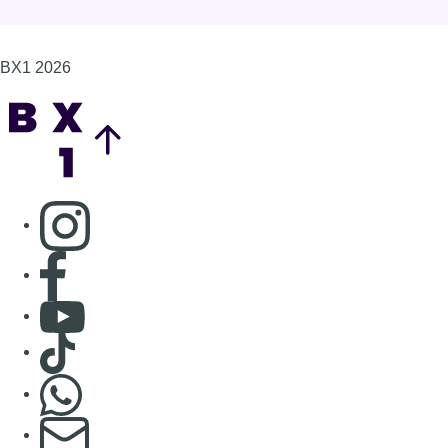
BX1 2026
Back to top
Consulter page Instagram
Consulter page Facebook
Consulter Youtube
Consulter TikTok
Nous rejoindre sur Whatsapp
S'abonner à notre newsletter