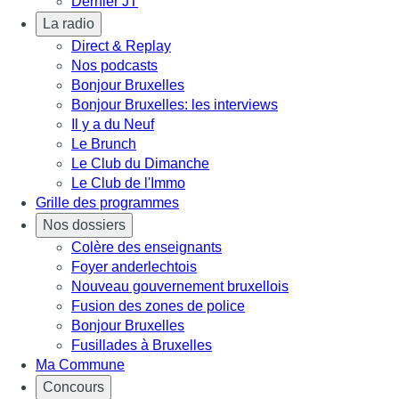
Dernier JT
La radio
Direct & Replay
Nos podcasts
Bonjour Bruxelles
Bonjour Bruxelles: les interviews
Il y a du Neuf
Le Brunch
Le Club du Dimanche
Le Club de l'Immo
Grille des programmes
Nos dossiers
Colère des enseignants
Foyer anderlechtois
Nouveau gouvernement bruxellois
Fusion des zones de police
Bonjour Bruxelles
Fusillades à Bruxelles
Ma Commune
Concours