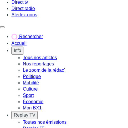
Direct tv
Direct radio
Alertez-nous
Déclencher le menu
Rechercher
Accueil
Info
Tous nos articles
Nos reportages
Le zoom de la rédac'
Politique
Mobilité
Culture
Sport
Économie
Mon BX1
Replay TV
Toutes nos émissions