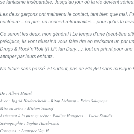
se fantasme inséparable. Jusqu’au jour où la vie devient sérieus
Les deux garçons ont maintenu le contact, tant bien que mal. Pa
nucléaire – ou pire, un concert-retrouvailles – pour qu’ils la re
Ce seront les deux, mon général ! Le temps d’une (peut-être ul
précipice, ils vont réussir à vous faire rire en revisitant un par
Drugs & Rock’n’Roll (R.I.P. Ian Dury…), tout en priant pour une 
attraper par leurs enfants.
No future sans passé. Et surtout, pas de Playlist sans musique !
De : Albert Maizel
Avec : Ingrid Heiderscheidt
– Riton Liebman – Erico Salamone
Mise en scène : Miriam Youssef
Assistanat à la mise en scène : Pauline Haugness
–
Lucia Siatidis
Scénographie :
Sophie Hazebrouck
Costumes :
Laurence Van H