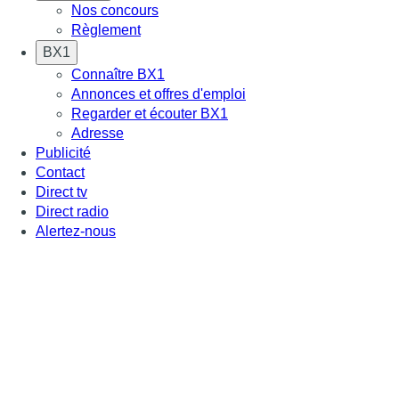
Nos concours
Règlement
BX1
Connaître BX1
Annonces et offres d'emploi
Regarder et écouter BX1
Adresse
Publicité
Contact
Direct tv
Direct radio
Alertez-nous