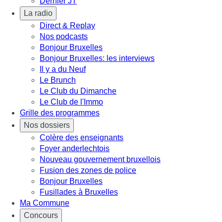
Dernier JT
La radio
Direct & Replay
Nos podcasts
Bonjour Bruxelles
Bonjour Bruxelles: les interviews
Il y a du Neuf
Le Brunch
Le Club du Dimanche
Le Club de l'Immo
Grille des programmes
Nos dossiers
Colère des enseignants
Foyer anderlechtois
Nouveau gouvernement bruxellois
Fusion des zones de police
Bonjour Bruxelles
Fusillades à Bruxelles
Ma Commune
Concours