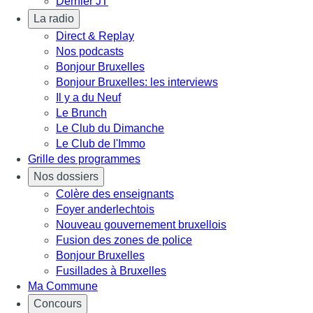
Dernier JT
La radio
Direct & Replay
Nos podcasts
Bonjour Bruxelles
Bonjour Bruxelles: les interviews
Il y a du Neuf
Le Brunch
Le Club du Dimanche
Le Club de l'Immo
Grille des programmes
Nos dossiers
Colère des enseignants
Foyer anderlechtois
Nouveau gouvernement bruxellois
Fusion des zones de police
Bonjour Bruxelles
Fusillades à Bruxelles
Ma Commune
Concours