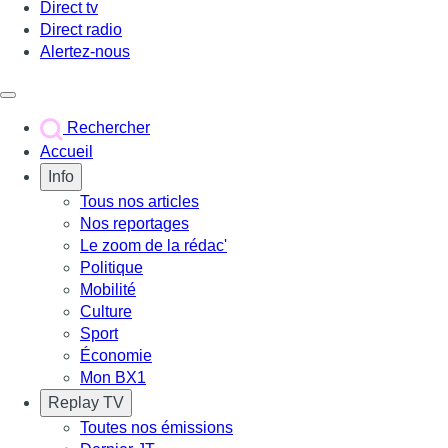
Direct tv
Direct radio
Alertez-nous
Déclencher le menu
Rechercher
Accueil
Info
Tous nos articles
Nos reportages
Le zoom de la rédac'
Politique
Mobilité
Culture
Sport
Économie
Mon BX1
Replay TV
Toutes nos émissions