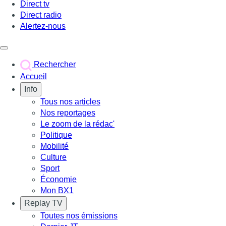
Direct tv
Direct radio
Alertez-nous
Déclencher le menu
Rechercher
Accueil
Info
Tous nos articles
Nos reportages
Le zoom de la rédac'
Politique
Mobilité
Culture
Sport
Économie
Mon BX1
Replay TV
Toutes nos émissions