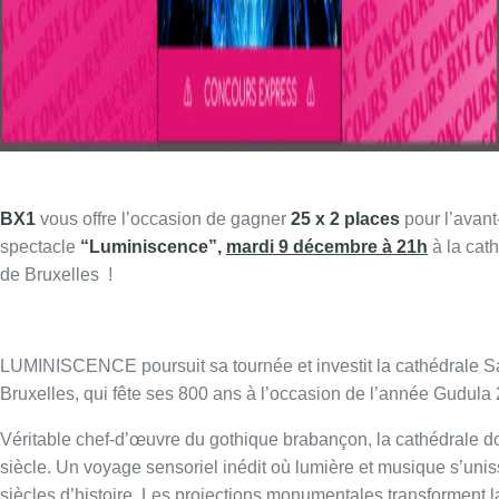
BX1
vous offre l’occasion de gagner
25 x 2 places
pour l’avan
spectacle
“Luminiscence”,
mardi 9 décembre à 21h
à la cat
de Bruxelles
!
LUMINISCENCE poursuit sa tournée et investit la cathédrale S
Bruxelles, qui fête ses 800 ans à l’occasion de l’année Gudula
Véritable chef-d’œuvre du gothique brabançon, la cathédrale do
siècle. Un voyage sensoriel inédit où lumière et musique s’unis
siècles d’histoire. Les projections monumentales transforment l