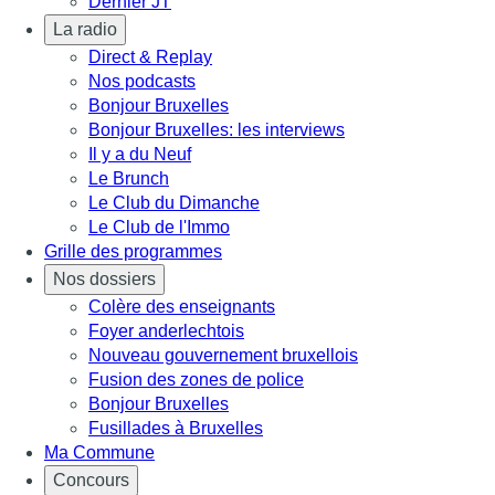
Dernier JT
La radio
Direct & Replay
Nos podcasts
Bonjour Bruxelles
Bonjour Bruxelles: les interviews
Il y a du Neuf
Le Brunch
Le Club du Dimanche
Le Club de l'Immo
Grille des programmes
Nos dossiers
Colère des enseignants
Foyer anderlechtois
Nouveau gouvernement bruxellois
Fusion des zones de police
Bonjour Bruxelles
Fusillades à Bruxelles
Ma Commune
Concours