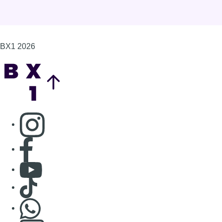
BX1 2026
Back to top
Consulter page Instagram
Consulter page Facebook
Consulter Youtube
Consulter TikTok
Nous rejoindre sur Whatsapp